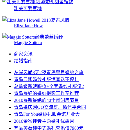
甜美可爱喜糖
Eliza Jane How
Maggie Sottero
商家资讯
结婚指南
左岸风尚3天2夜青岛蜜月婚纱之旅
青岛典娜婚纱礼服惊喜送不停！
总监级新娘跟妆+全套婚纱礼服仅2
青岛最好的婚纱摄影工作室推荐
2010最新最绝的40个闹洞房节目
青岛婚庆网QQ交流群、微信平台同
青岛For You婚纱礼服会馆开业大
2016金猴迎春主题婚礼优惠月
艺品美薇纯中式婚礼套系仅7980元