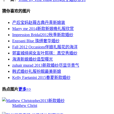
猜你喜欢的图片
产后宝妈赵薇古典丹青新娘装
Marry me 2014新款新娘晚礼服欣赏
Impression Bridal2012秋季新款婚纱
Enzoani Blue 珠绣奢华婚纱
Fall 2012 Occasions伴娘礼服花的海洋
郭富城绯闻女友叶熙祺：真空秀婚纱
海清新娘婚纱造型曝光
zuhair murad 2013新款婚纱尽显华贵气
韩式婚纱礼服扮靓最美新娘
Kelly Faetanini 2015春夏新款婚纱
热点图片
更多>>
Matthew Christ