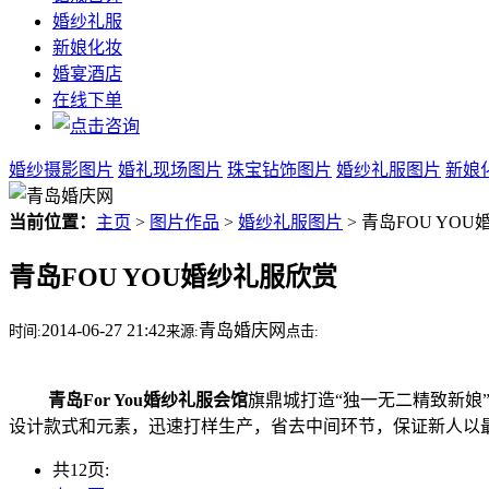
婚纱礼服
新娘化妆
婚宴酒店
在线下单
婚纱摄影图片
婚礼现场图片
珠宝钻饰图片
婚纱礼服图片
新娘
当前位置：
主页
>
图片作品
>
婚纱礼服图片
> 青岛FOU YO
青岛FOU YOU婚纱礼服欣赏
2014-06-27 21:42
青岛婚庆网
时间:
来源:
点击:
青岛For You婚纱礼服会馆
旗鼎城打造“独一无二精致新娘
设计款式和元素，迅速打样生产，省去中间环节，保证新人以最优
共12页: