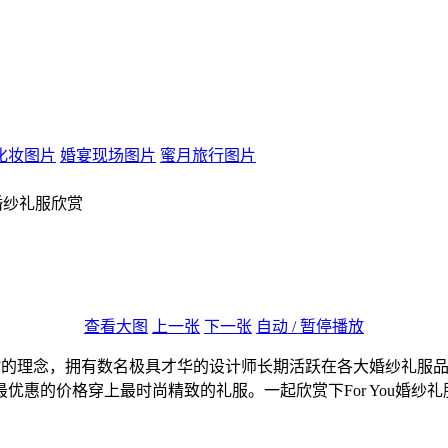
化妆图片
婚宴现场图片
蜜月旅行图片
U婚纱礼服欣赏
查看大图
上一张
下一张
自动 / 暂停播放
”的理念，拥有数名极具才华的设计师长期活跃在各大婚纱礼服
惠的价格穿上最时尚精致的礼服。一起欣赏下For You婚纱