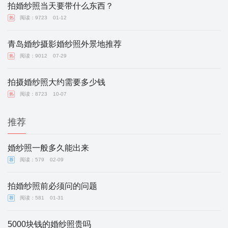
拍婚纱照当天要带什么东西？
阅读：9723
01-12
热
青岛婚纱摄影婚纱照外景地推荐
阅读：9012
07-29
热
拍摄婚纱照大约需要多少钱
阅读：8723
10-07
热
推荐
婚纱照一般多久能出来
阅读：579
02-09
荐
拍婚纱照前必须问的问题
阅读：581
01-31
荐
5000块钱的婚纱照贵吗