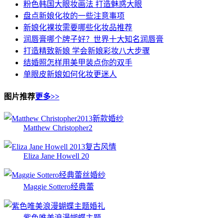
粉色韩国大眼妆画法 打造魅惑大眼
盘点新娘化妆的一些注意事项
新娘化裸妆需要哪些化妆品推荐
润唇膏哪个牌子好？世界十大知名润唇膏
打造精致新娘 学会新娘彩妆八大步骤
结婚照怎样用美甲装点你的双手
单眼皮新娘如何化妆更迷人
图片推荐
更多>>
Matthew Christopher2
Eliza Jane Howell 20
Maggie Sottero经典蕾
紫色唯美浪漫蝴蝶主题