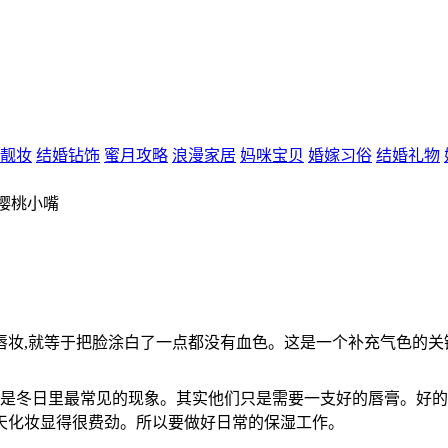
靓妆
结婚钻饰
蜜月攻略
浪漫家居
妈咪宝贝
婚嫁习俗
结婚礼物
樱桃小嘴
,就等于把脸涂白了一点都没有血色。这是一个补充气色的关键
冬日里最常见的现象。其实他们只是需要一支好的唇膏。好的
天化妆显得很费劲。所以要做好日常的保湿工作。