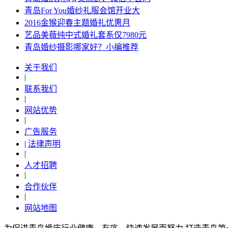
青岛For You婚纱礼服会馆开业大
2016金猴迎春主题婚礼优惠月
艺品美薇纯中式婚礼套系仅7980元
青岛婚纱摄影哪家好？小编推荐
关于我们
|
联系我们
|
网站优势
|
广告服务
|
法律声明
|
人才招聘
|
合作伙伴
|
网站地图