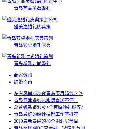
青岛艺品美薇婚礼
盛美逸婚礼庆典策
青岛安卓婚礼庆典
青岛新雅时尚婚礼
商家资讯
结婚指南
左岸风尚3天2夜青岛蜜月婚纱之旅
青岛典娜婚纱礼服惊喜送不停！
总监级新娘跟妆+全套婚纱礼服仅2
青岛最好的婚纱摄影工作室推荐
2010最新最绝的40个闹洞房节目
青岛婚庆网QQ交流群、微信平台同