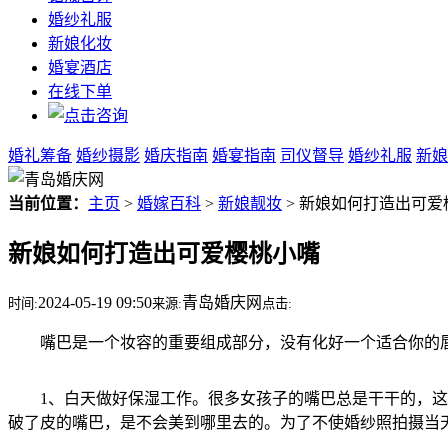
婚纱礼服
新娘化妆
婚宴酒店
在线下单
婚礼筹备
婚纱摄影
婚庆指南
婚宴指南
司仪督导
婚纱礼服
新娘
当前位置：
主页
>
婚嫁百科
>
新娘靓妆
> 新娘如何打造出可爱
新娘如何打造出可爱樱桃小嘴
2024-05-19 09:50
青岛婚庆网
时间:
来源:
点击:
嘴巴是一个妆容的重要组成部分，没有化好一个适合你的唇妆
1、白天做好保湿工作。很多女孩子的嘴巴总是干干的，这是
破了皮的嘴巴，是不会美到哪里去的。为了不使婚纱照拍摄当